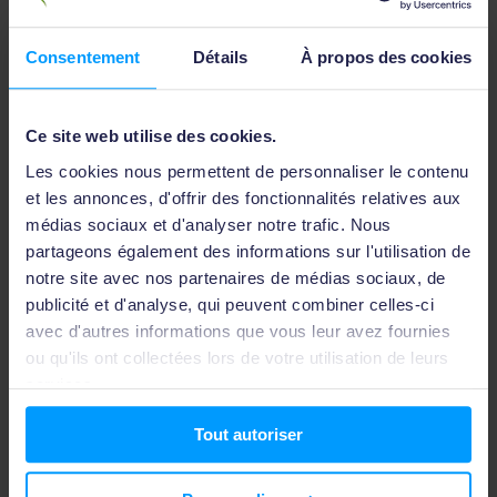
énergétique au bout de 1 à 4 ans maximum.
Ainsi,
pollution il y a. Mais la quantité d’énergie verte produite
Consentement
Détails
À propos des cookies
tout au long de la vie d’un panneau solaire se révèle
être largement compensatrice de cette pollution.
Ce site web utilise des cookies.
Pour en savoir davantage, voici toutes les étapes de
vie d’un panneau solaire : de la récupération des
Les cookies nous permettent de personnaliser le contenu
matériaux à la construction des panneaux, jusqu’au
et les annonces, d'offrir des fonctionnalités relatives aux
recyclage en fin de vie.
médias sociaux et d'analyser notre trafic. Nous
partageons également des informations sur l'utilisation de
Étape 1 – Extraire les matières premières
notre site avec nos partenaires de médias sociaux, de
publicité et d'analyse, qui peuvent combiner celles-ci
Les métaux récupérés en grande quantité pour la
avec d'autres informations que vous leur avez fournies
fabrication des panneaux solaires sont issus de mines à
ou qu'ils ont collectées lors de votre utilisation de leurs
ciel ouvert. Ils ne nécessitent
pas de processus
services.
chimiques pour les extraire,
à l’inverse des terres
rares.
Tout autoriser
Étape 2 – Transporter les matériaux