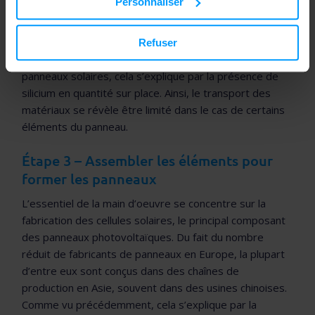
Personnaliser
Que ce soit en avion, en navire ou en camion, les
transports de matériaux entraînent des émissions de
gaz à effet de serre. Néanmoins, la Chine étant
Refuser
historiquement le plus grand pays fournisseur de
panneaux solaires, cela s’explique par la présence de
silicium en quantité sur place. Ainsi, le transport des
matériaux se révèle être limité dans le cas de certains
éléments du panneau.
Étape 3 – Assembler les éléments pour
former les panneaux
L’essentiel de la main d’oeuvre se concentre sur la
fabrication des cellules solaires, le principal composant
des panneaux photovoltaïques. Du fait du nombre
réduit de fabricants de panneaux en Europe, la plupart
d’entre eux sont conçus dans des chaînes de
production en Asie, souvent dans des usines chinoises.
Comme vu précédemment, cela s’explique par la