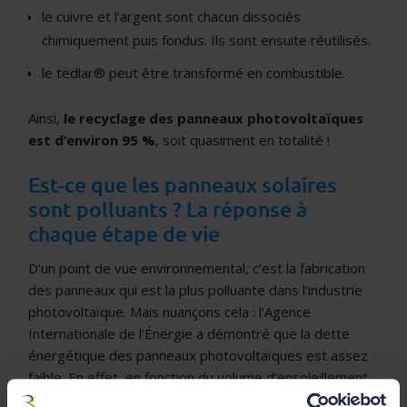
le cuivre et l’argent sont chacun dissociés
chimiquement puis fondus. Ils sont ensuite réutilisés.
le tedlar® peut être transformé en combustible.
Ainsi,
le recyclage des panneaux photovoltaïques
est d’environ 95 %
, soit quasiment en totalité !
Est-ce que les panneaux solaires
sont polluants ? La réponse à
chaque étape de vie
D’un point de vue environnemental, c’est la fabrication
des panneaux qui est la plus polluante dans l’industrie
photovoltaïque. Mais nuançons cela : l’Agence
Internationale de l’Énergie a démontré que la dette
énergétique des panneaux photovoltaïques est assez
faible. En effet, en fonction du volume d’ensoleillement,
un panneau solaire rembourse sa dette