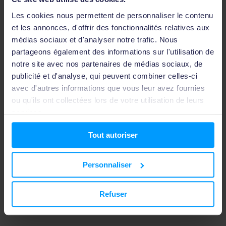
Les cookies nous permettent de personnaliser le contenu
et les annonces, d'offrir des fonctionnalités relatives aux
médias sociaux et d'analyser notre trafic. Nous
partageons également des informations sur l'utilisation de
notre site avec nos partenaires de médias sociaux, de
publicité et d'analyse, qui peuvent combiner celles-ci
avec d'autres informations que vous leur avez fournies
ou qu'ils ont collectées lors de votre utilisation de leurs
services.
Tout autoriser
5 conseils pour une première installation
solaire résidentielle
Personnaliser
5 conseils pour une première installation de panneaux
Refuser
solaires en 2025 : consultez notre liste complète des
conseils experts.