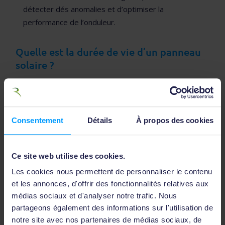
détecter dés anomalies et d’optimiser la
performance de l’onduleur.
Quelle est la durée de vie d’un panneau
solaire ?
Contrairement à d’autres types d’équipements
technologiques qui nécessitent un remplacement
rapide, les panneaux photovoltaïques se distinguent
par leur longévité exceptionnelle. En moyenne, un
Consentement
Détails
À propos des cookies
panneau solaire de qualité peut être exploité pendant
au moins 50 ans (avec une baisse de rendement). Cette
durée de vie dépend bien entendu de plusieurs
Ce site web utilise des cookies.
facteurs.
Les cookies nous permettent de personnaliser le contenu
et les annonces, d'offrir des fonctionnalités relatives aux
La longévité des panneaux solaires dépend de
médias sociaux et d'analyser notre trafic. Nous
plusieurs facteurs :
partageons également des informations sur l'utilisation de
notre site avec nos partenaires de médias sociaux, de
la qualité des matériaux