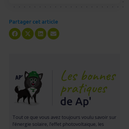
Partager cet article
Share
Share
Share
Share
on
on
on
on
Facebook
X
LinkedIn
Email
(Twitter)
Tout ce que vous avez toujours voulu savoir sur
l’énergie solaire, l’effet photovoltaïque, les