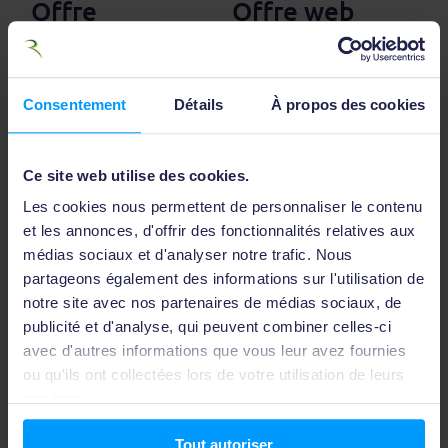
Offre
Offre web
exceptionnelle
3000 Watts
3000 W
300,00
€
Consentement
Détails
À propos des cookies
Ce site web utilise des cookies.
Les cookies nous permettent de personnaliser le contenu
et les annonces, d'offrir des fonctionnalités relatives aux
médias sociaux et d'analyser notre trafic. Nous
partageons également des informations sur l'utilisation de
notre site avec nos partenaires de médias sociaux, de
publicité et d'analyse, qui peuvent combiner celles-ci
Offre
avec d'autres informations que vous leur avez fournies
ou qu'ils ont collectées lors de votre utilisation de leurs
exceptionnelle
services.
6000 W
Tout autoriser