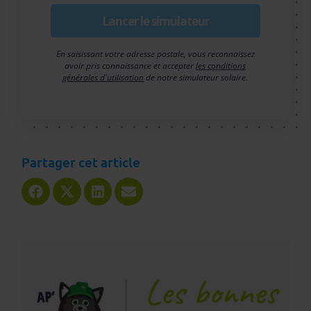
Lancer le simulateur
En saisissant votre adresse postale, vous reconnaissez
avoir pris connaissance et accepter
les conditions
générales d'utilisation
de notre simulateur solaire.
Partager cet article
Share
Share
Share
Share
on
on
on
on
Facebook
X
LinkedIn
Email
(Twitter)