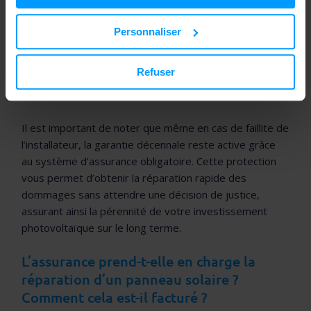
(système de fixation, raccordements électriques)
Rendent l’installation impropre à sa destination
Personnaliser
(dysfonctionnements graves, courts-circuits)
Refuser
Impactent la production d’énergie de manière
significative
Il est important de noter que même en cas de faillite de
l’installateur, la garantie décennale reste active grâce
au système d’assurance obligatoire. Cette protection
vous permet d’obtenir la réparation rapide des
dommages sans attendre une décision de justice,
assurant ainsi la pérennité de votre investissement
photovoltaïque sur le long terme.
L’assurance prend-t-elle en charge la
réparation d’un panneau solaire ?
Comment cela est-il facturé ?