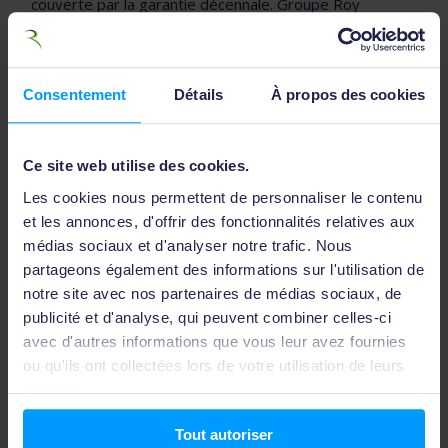
couverte par la garantie décennale. Groupe Roy
Énergie vous donne des conseils pour
bien choisir votre
installateur.
Dans le cas de l’installation de panneaux
Consentement
Détails
À propos des cookies
photovoltaïques, la garantie décennale s’applique à
toute l’installation. Sont alors couverts les vices de
conception, de fabrication et de matériaux, ainsi que les
Ce site web utilise des cookies.
travaux de remise en état nécessaires, notamment
Les cookies nous permettent de personnaliser le contenu
pour les panneaux, les onduleurs, les supports, les
et les annonces, d'offrir des fonctionnalités relatives aux
câbles…etc.
médias sociaux et d'analyser notre trafic. Nous
partageons également des informations sur l'utilisation de
Cette garantie légale entre en vigueur dès la réception
notre site avec nos partenaires de médias sociaux, de
des travaux et couvre spécifiquement les dommages
publicité et d'analyse, qui peuvent combiner celles-ci
qui :
avec d'autres informations que vous leur avez fournies
ou qu'ils ont collectées lors de votre utilisation de leurs
Compromettent la solidité de l’ouvrage (problèmes
services.
d’étanchéité, défauts d’installation)
Affectent les éléments indissociables des panneaux
Tout autoriser